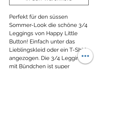
Perfekt für den süssen
Sommer-Look die schöne 3/4
Leggings von Happy Little
Button! Einfach unter das
Lieblingskleid oder ein T-Shirt
angezogen. Die 3/4 Leggings
mit Bündchen ist super
bequem, zum Toben und
Spielen.
Auf Wunsch mit Zierkordel.
Produktinfo
Material:
Lieferzeit:
Rippen-Jersey: 90%