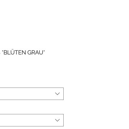
 *BLÜTEN GRAU*
le-
eis