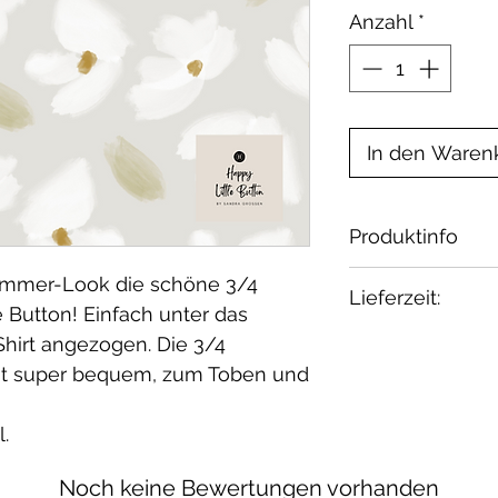
Anzahl
*
In den Waren
Produktinfo
Material:
Sommer-Look die schöne 3/4
Lieferzeit:
French Terry, 
 Button! Einfach unter das
Elasthan / öko 
2-3 Wochen
Shirt angezogen. Die 3/4
Waschbar bei 30
Wenn Du etwas 
st super bequem, zum Toben und
geeignet.
melde Dich bei 
.
Noch keine Bewertungen vorhanden