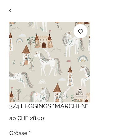
3/4 LEGGINGS *MÄRCHEN*
Sale-
ab
CHF 28.00
Preis
Grösse
*