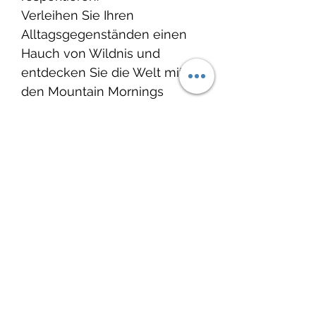
Verleihen Sie Ihren
Alltagsgegenständen einen
Hauch von Wildnis und
entdecken Sie die Welt mit
den Mountain Mornings
Outdoor-Aufklebern!
Glänzende Vinyl-
Oberfläche
Entworfen und hergestellt
in Kanada
Hergestellt mit
umweltfreundlicher Tinte
Spülmaschinengeeignet
Wasserdicht, kratzfest
Umweltfreundliche
Verpackung