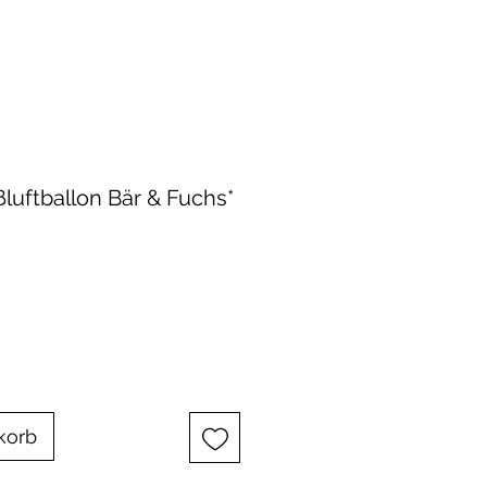
ßluftballon Bär & Fuchs*
korb