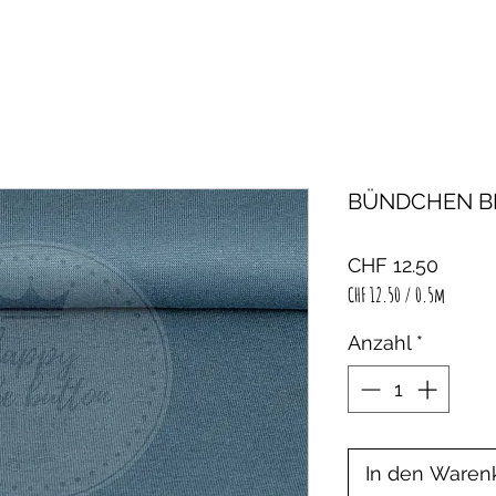
BÜNDCHEN B
Preis
CHF 12.50
CHF 12.50
/
0.5m
CHF 12.50
pro
Anzahl
*
0.5
Meter
In den Waren