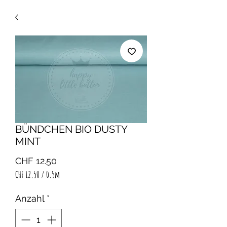
BÜNDCHEN BIO DUSTY
MINT
Preis
CHF 12.50
CHF 12.50
/
0.5m
CHF 12.50
pro
Anzahl
*
0.5
Meter