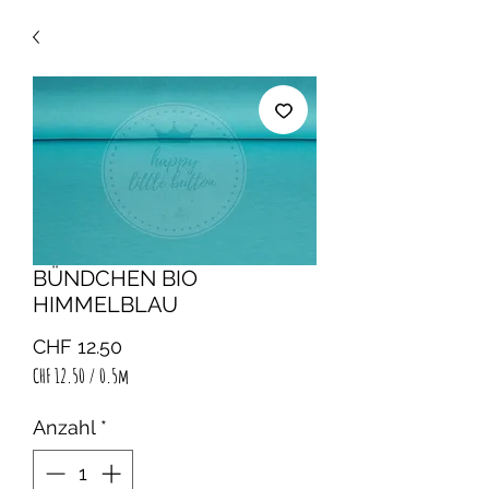
BÜNDCHEN BIO
HIMMELBLAU
Preis
CHF 12.50
CHF 12.50
/
0.5m
CHF 12.50
pro
Anzahl
*
0.5
Meter