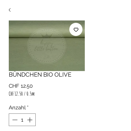
BÜNDCHEN BIO OLIVE
Preis
CHF 12.50
CHF 12.50
/
0.5m
CHF 12.50
pro
Anzahl
*
0.5
Meter