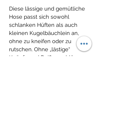
Diese lässige und gemütliche
Hose passt sich sowohl
schlanken Hüften als auch
kleinen Kugelbäuchlein an,
ohne zu kneifen oder zu
rutschen. Ohne „lästige“
Knöpfe und Reißverschlüsse
kann die Hose schnell an- und
ausgezogen werden.
Produktinfo
Material: 92% Baumwolle / 8%
Bündchenfarbe
Elasthan / Öko-Tex Standard
100 Class 1 zertifiziert
Die Bündchenfarben findest
Waschbar bei 30°C, nicht
Du unter dem Menupunkt