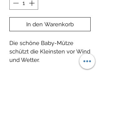
In den Warenkorb
Die schöne Baby-Mütze
schützt die Kleinsten vor Wind
und Wetter.
Produktinfo
Material: 95% Baumwolle, 5%
Elasthan
Noch keine Bewertungen
Waschbar bei 30°C, nicht
vorhanden
Trockner geeignet.
Jetzt die erste Bewertung abgeben.