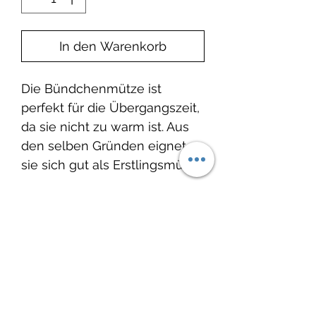
In den Warenkorb
Die Bündchenmütze ist
perfekt für die Übergangszeit,
da sie nicht zu warm ist. Aus
den selben Gründen eignet
sie sich gut als Erstlingsmütze.
Produktinfo
Material: 95% Baumwolle, 5%
Elasthan
Noch keine Bewertungen
Waschbar bei 30°C, nicht
vorhanden
Trockner geeignet.
Jetzt die erste Bewertung abgeben.