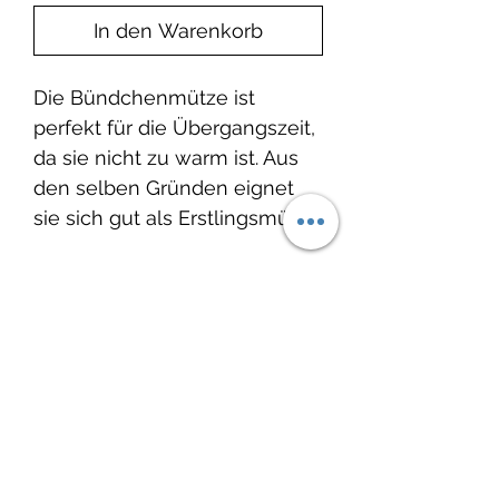
In den Warenkorb
Die Bündchenmütze ist
perfekt für die Übergangszeit,
da sie nicht zu warm ist. Aus
den selben Gründen eignet
sie sich gut als Erstlingsmütze.
Produktinfo
Material: 95% Baumwolle, 5%
Elasthan
Noch keine Bewertungen
Waschbar bei 30°C, nicht
vorhanden
Trockner geeignet.
Jetzt die erste Bewertung abgeben.