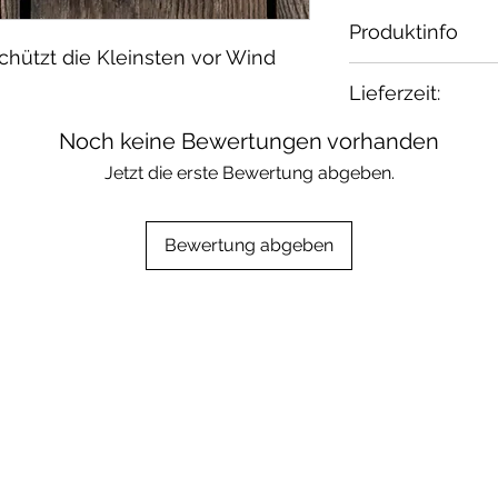
Produktinfo
hützt die Kleinsten vor Wind
Material: 95% 
Lieferzeit:
Waschbar bei 30
geeignet.
ab Lager
Noch keine Bewertungen vorhanden
Jetzt die erste Bewertung abgeben.
Bewertung abgeben