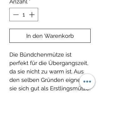
Anzahl
*
In den Warenkorb
Die Bündchenmütze ist
perfekt für die Übergangszeit,
da sie nicht zu warm ist. Aus
den selben Gründen eignet
sie sich gut als Erstlingsmütze.
Produktinfo
Material: 95% Baumwolle, 5%
Elasthan
Noch keine Bewertungen
Waschbar bei 30°C, nicht