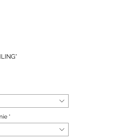
LING*
le-
is
nie
*