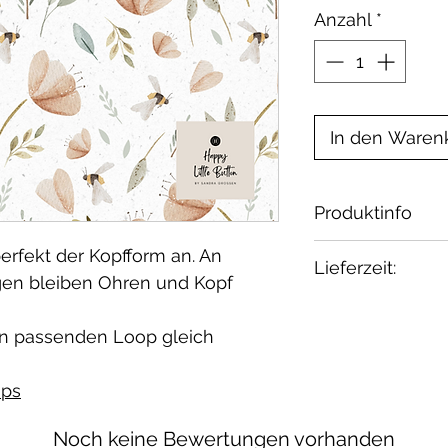
Anzahl
*
In den Waren
Produktinfo
Material: 95% 
erfekt der Kopfform an. An
Lieferzeit:
Zertifikat: Oeko
gen bleiben Ohren und Kopf
Waschbar bei 30
2-4 Wochen
geeignet.
Wenn Du etwas 
n passenden Loop gleich
melde Dich bei 
ps
Noch keine Bewertungen vorhanden