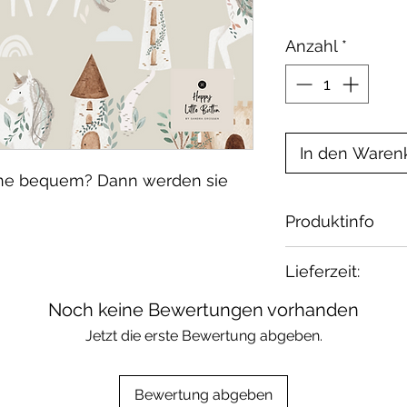
Anzahl
*
In den Waren
rne bequem? Dann werden sie
Produktinfo
Material:
Lieferzeit:
French Terry, 
Elasthan / öko 
Noch keine Bewertungen vorhanden
2-4 Wochen
Waschbar bei 30
Wenn Du etwas 
Jetzt die erste Bewertung abgeben.
geeignet.
melde Dich bei 
Bewertung abgeben