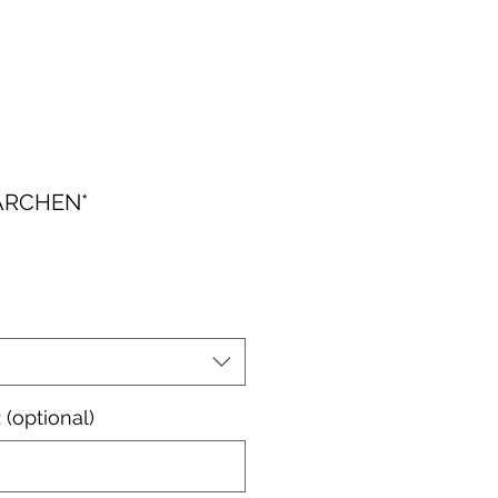
ÄRCHEN*
le-
eis
(optional)