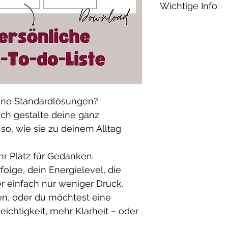
Wichtige Info:
Liste
hier im Sh
2. Direkt nach 
Dieses PDF ist 
leere Vorlage h
Nutzung bestim
3. Und jetzt ko
Die Weitergabe,
–
Druck die Vor
gewerbliche Nu
direkt darauf:
Teilen – ist nich
Was soll wohin
Danke, dass du 
keine Standardlösungen?
Welchen Text w
💛
 Ich gestalte deine ganz
welcher Stelle?
so, wie sie zu deinem Alltag
Wie gross solle
Was brauchst du
hr Platz für Gedanken.
einfach durch.
rfolge, dein Energielevel, die
Oder..
wenn dir 
er einfach nur weniger Druck.
schick mir eine
ien, oder du möchtest eine
erzähl mir, was d
ichtigkeit, mehr Klarheit – oder
Ganz entspannt