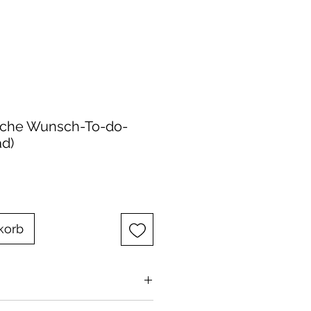
iche Wunsch-To-do-
ad)
korb
ine persönliche To-do-