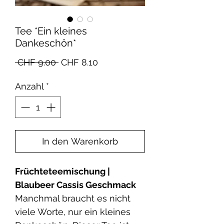
Tee *Ein kleines
Dankeschön*
Standardpreis
Sale-
 CHF 9.00 
CHF 8.10
Preis
Anzahl
*
In den Warenkorb
Früchteteemischung |
Blaubeer Cassis Geschmack
Manchmal braucht es nicht
viele Worte, nur ein kleines