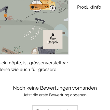
Produktinfo
Material:
French Terry: 
Elasthan / öko 
Waschbar bei 30
geeignet.
ckknöpfe, ist grössenverstellbar
kleine wie auch für grössere
Noch keine Bewertungen vorhanden
Jetzt die erste Bewertung abgeben.