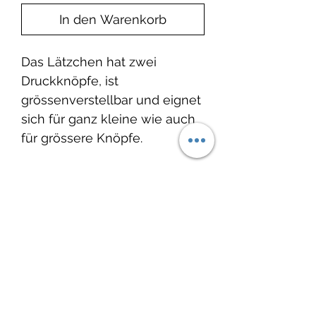
In den Warenkorb
Das Lätzchen hat zwei
Druckknöpfe, ist
grössenverstellbar und eignet
sich für ganz kleine wie auch
für grössere Knöpfe.
Produktinfo
Material:
French Terry: 95% Baumwolle,
Noch keine Bewertungen
5% Elasthan / öko tex 100
vorhanden
Waschbar bei 30°C, nicht
Jetzt die erste Bewertung abgeben.
Trockner geeignet.