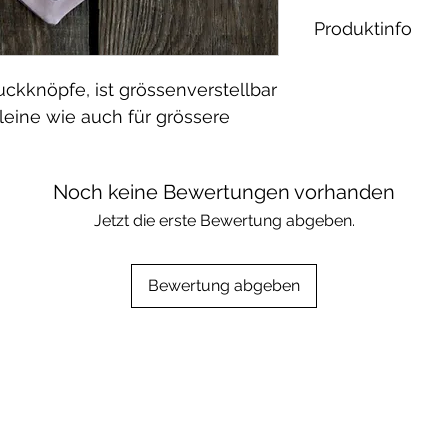
Produktinfo
Material:
ckknöpfe, ist grössenverstellbar
French Terry: 
kleine wie auch für grössere
Elasthan / öko 
Waschbar bei 30
geeignet.
Noch keine Bewertungen vorhanden
Jetzt die erste Bewertung abgeben.
Bewertung abgeben