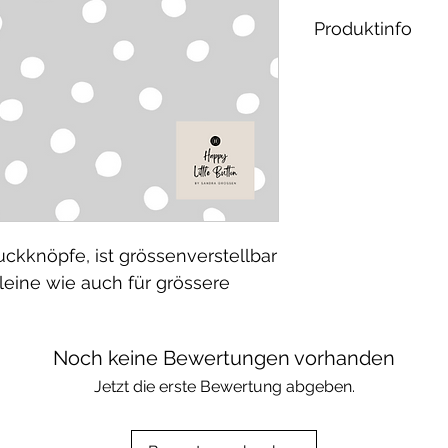
Produktinfo
Material:
French Terry: 
Elasthan / öko 
Waschbar bei 30
geeignet.
ckknöpfe, ist grössenverstellbar
kleine wie auch für grössere
Noch keine Bewertungen vorhanden
Jetzt die erste Bewertung abgeben.