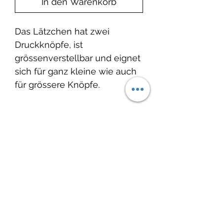
In den Warenkorb
Das Lätzchen hat zwei
Druckknöpfe, ist
grössenverstellbar und eignet
sich für ganz kleine wie auch
für grössere Knöpfe.
Produktinfo
Material:
French Terry: 95% Baumwolle,
Noch keine Bewertungen
5% Elasthan / öko tex 100
vorhanden
Waschbar bei 30°C, nicht
Jetzt die erste Bewertung abgeben.
Trockner geeignet.
Bewertung abgeben