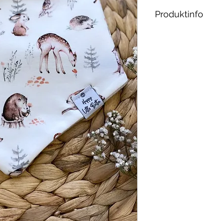
Produktinfo
Material:
Jersey: 92% Ba
öko tex 100
Waschbar bei 30
geeignet.