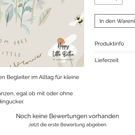
In den Waren
Produktinfo
Material:
Lieferzeit:
French Terry: 
Elasthan / öko 
2-4 Wochen
n Begleiter im Alltag für kleine
Waschbar bei 30
Wenn Du etwas 
geeignet.
melde Dich bei 
anzen, egal ob mit oder ohne
Hingucker.
Noch keine Bewertungen vorhanden
Jetzt die erste Bewertung abgeben.