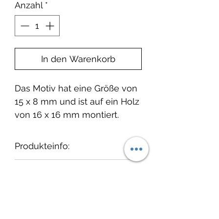
Anzahl
*
In den Warenkorb
Das Motiv hat eine Größe von
15 x 8 mm und ist auf ein Holz
von 16 x 16 mm montiert.
Produkteinfo:
Wir empfehlen, die Stempel
Lieferzeit:
nach dem Gebrauch
"auszustempeln" und
1-3 Tage ab Bestelleingang.
cats on appletrees
anschließend vorsichtig mit
einem feuchten Tuch und ggf.