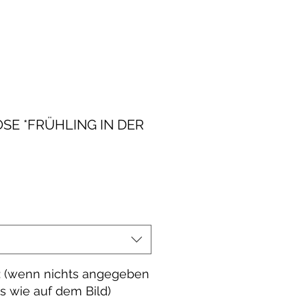
E *FRÜHLING IN DER
le-
eis
 (wenn nichts angegeben
es wie auf dem Bild)