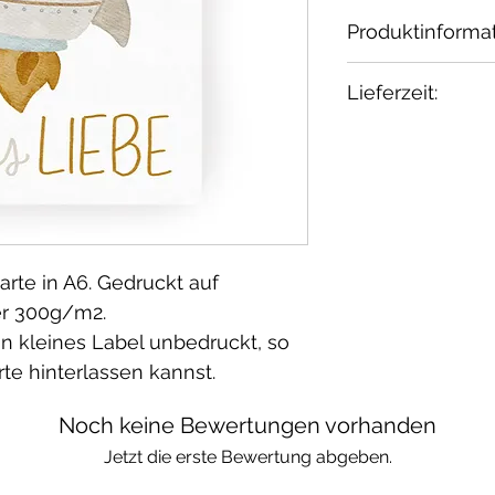
Produktinforma
Dieses wunderb
Lieferzeit:
Hej Hanni.
Die tollen Foto
2-3 Tage
Melzer gemacht
arte in A6. Gedruckt auf
er 300g/m2.
ein kleines Label unbedruckt, so
rte hinterlassen kannst.
Noch keine Bewertungen vorhanden
Jetzt die erste Bewertung abgeben.