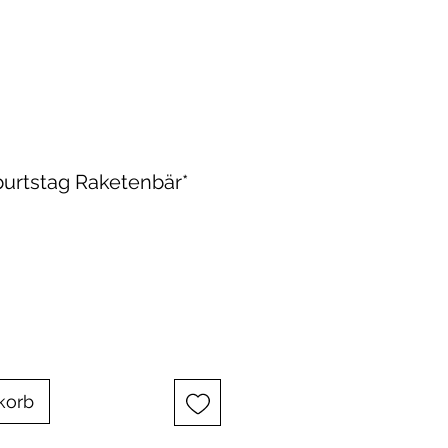
burtstag Raketenbär*
korb