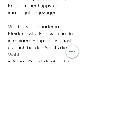
Knopf immer happy und
immer gut angezogen.
Wie bei vielen anderen
Kleidungsstücken, welche du
in meinem Shop findest, hast
du auch bei den Shorts die
Wahl:
Saum: Wählst du eher die
Variante «brav» und trägst
den Saum innen oder
wählst du die Variante
«frech» und trägst den
Saum ganz cool aussen.
Schnittmuster: Schleiferlwerk