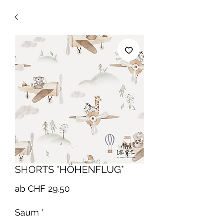
SHORTS *HÖHENFLUG*
Sale-
ab
CHF 29.50
Preis
Saum
*