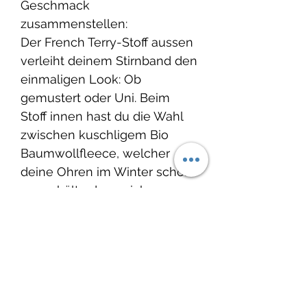
Geschmack
zusammenstellen:
Der French Terry-Stoff aussen
verleiht deinem Stirnband den
einmaligen Look: Ob
gemustert oder Uni. Beim
Stoff innen hast du die Wahl
zwischen kuschligem Bio
Baumwollfleece, welcher
deine Ohren im Winter schön
warm hält oder weichem
French Terry, damit du perfekt
für die Übergangszeit im
Frühling oder
Herbst ausgerüstet bist.
Grösse: Ob für deinen Knopf,
dein Gottikind oder für dich