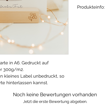
Produkteinfo:
Dieses wunderb
Hej Hanni.
Die tollen Foto
Melzer gemacht
arte in A6. Gedruckt auf
er 300g/m2.
ein kleines Label unbedruckt, so
rte hinterlassen kannst.
Noch keine Bewertungen vorhanden
Jetzt die erste Bewertung abgeben.