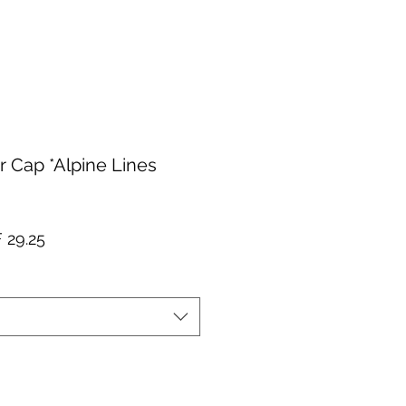
r Cap *Alpine Lines
dardpreis
Sale-
 29.25
Preis