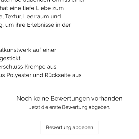
wie Ambler.
 hat eine tiefe Liebe zum
Ambler spenden
e, Textur, Leerraum und
gesamten Jahr
, um ihre Erlebnisse in der
Organisationen,
sowie an Organi
Jugendlichen h
alkunstwerk auf einer
kommen.
gestickt.
- Fair hergestell
erschluss Krempe aus
- hochwertige Q
us Polyester und Rückseite aus
- einzigartige M
Noch keine Bewertungen vorhanden
Jetzt die erste Bewertung abgeben.
Bewertung abgeben