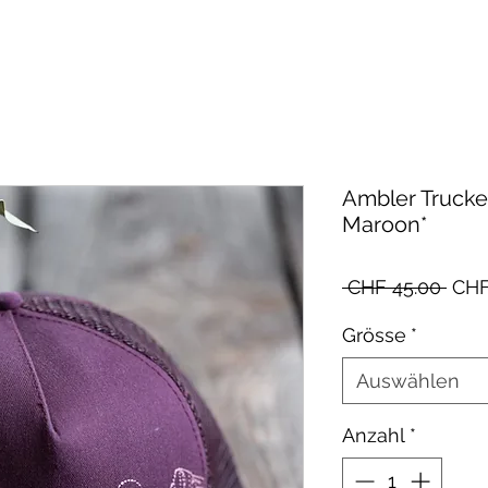
Ambler Trucke
Maroon*
Stan
 CHF 45.00 
CHF
Grösse
*
Auswählen
Anzahl
*