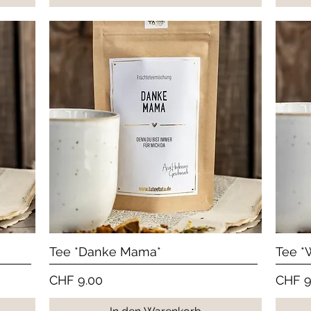
Schnellansicht
Tee *Danke Mama*
Tee *
Preis
Preis
CHF 9.00
CHF 9