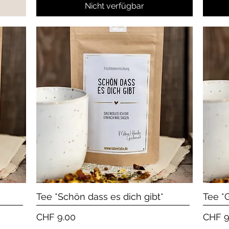
Nicht verfügbar
Schnellansicht
Tee *Schön dass es dich gibt*
Tee *
Preis
Preis
CHF 9.00
CHF 9