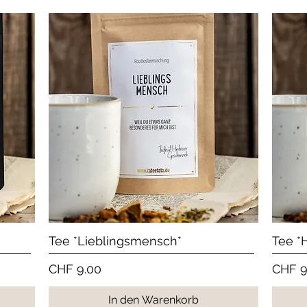
Schnellansicht
Tee *Lieblingsmensch*
Tee *
Preis
Preis
CHF 9.00
CHF 9
In den Warenkorb