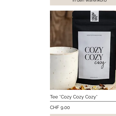
In den Warenkorb
Schnellansicht
Tee *Cozy Cozy Cozy*
Preis
CHF 9.00