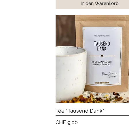
In den Warenkorb
Schnellansicht
Tee *Tausend Dank*
Preis
CHF 9.00