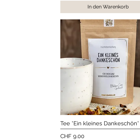
In den Warenkorb
Schnellansicht
Tee *Ein kleines Dankeschön*
Preis
CHF 9.00