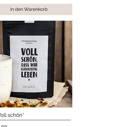
In den Warenkorb
Schnellansicht
oll schön*
.00