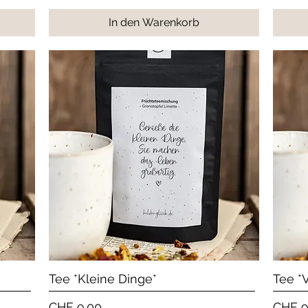
In den Warenkorb
Schnellansicht
Tee *Kleine Dinge*
Tee *V
Preis
Preis
CHF 9.00
CHF 9