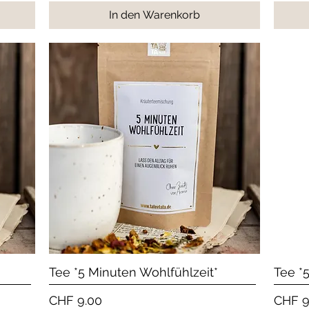
In den Warenkorb
Schnellansicht
Tee *5 Minuten Wohlfühlzeit*
Tee *
Preis
Preis
CHF 9.00
CHF 9