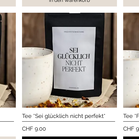
In den Warenkorb
Schnellansicht
Tee *Sei glücklich nicht perfekt*
Tee *
Preis
Preis
CHF 9.00
CHF 9