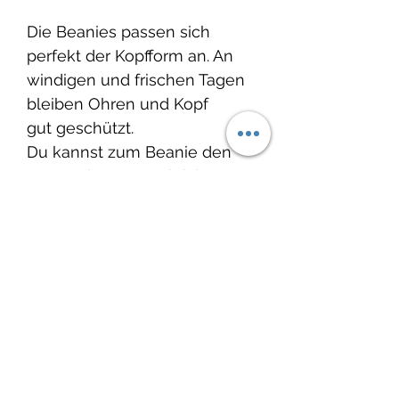
Die Beanies passen sich
perfekt der Kopfform an. An
windigen und frischen Tagen
bleiben Ohren und Kopf
gut geschützt.
Du kannst zum Beanie den
passenden Loop gleich
mitbestellen.
Loops findest Du hier:
Loops
Produktinfo
Material: 95% Baumwolle / 5%
Lieferzeit:
Elasthan
Zertifikat: Oeko tex 100
2-4 Wochen
Waschbar bei 30°C, nicht
Wenn Du etwas dringend