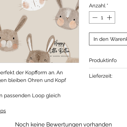
Anzahl
*
In den Waren
Produktinfo
Material: 95% 
erfekt der Kopfform an. An
Lieferzeit:
Zertifikat: Oeko
gen bleiben Ohren und Kopf
Waschbar bei 30
1-2 Wochen.
geeignet.
n passenden Loop gleich
ps
Noch keine Bewertungen vorhanden