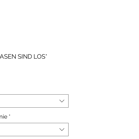
HASEN SIND LOS*
le-
is
nie
*