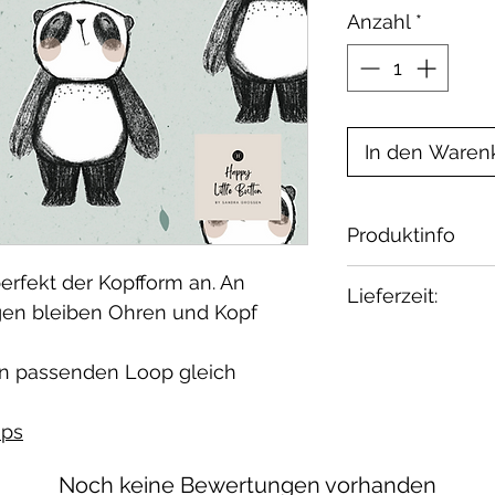
Anzahl
*
In den Waren
Produktinfo
Material: 95% 
erfekt der Kopfform an. An
Lieferzeit:
Zertifikat: Oeko
gen bleiben Ohren und Kopf
Waschbar bei 30
2-4 Wochen
geeignet.
Wenn Du etwas 
n passenden Loop gleich
melde Dich bei 
ps
Noch keine Bewertungen vorhanden