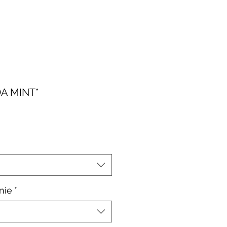
A MINT*
le-
is
nie
*