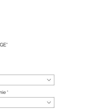
GE*
le-
is
nie
*