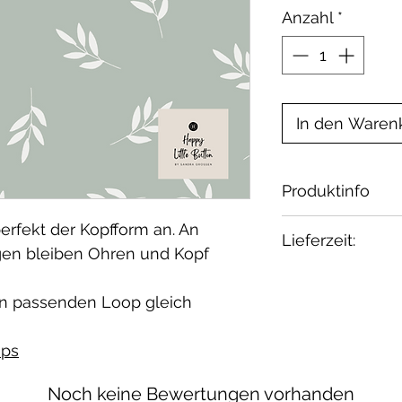
Anzahl
*
In den Waren
Produktinfo
Material: 95% 
erfekt der Kopfform an. An
Lieferzeit:
Zertifikat: Oeko
gen bleiben Ohren und Kopf
Waschbar bei 30
1-2 Wochen.
geeignet.
n passenden Loop gleich
ps
Noch keine Bewertungen vorhanden