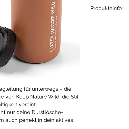
Produkteinfo:
1L Flasche
wasserdichte
Befestigung
Edelstahl, BP
doppelwandig 
Getränke 12 
Stunden kalt
Handwäsche
Herstellungslan
egleitung für unterwegs – die
Marke: Keep Na
e von Keep Nature Wild, die Stil,
Handwäsche wi
tigkeit vereint.
Langlebigkeit u
cht nur deine Durstlösche-
der Flasche zu 
rn auch perfekt in dein aktives