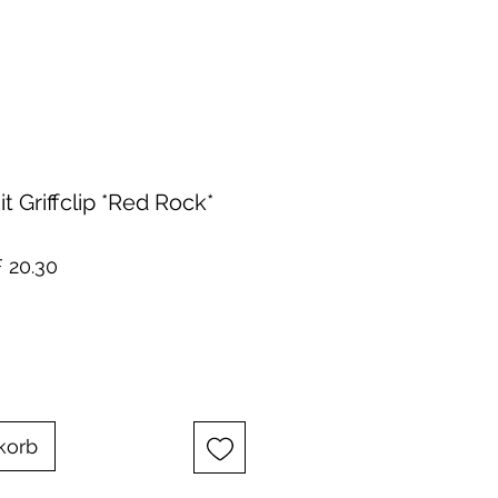
t Griffclip *Red Rock*
dardpreis
Sale-
 20.30
Preis
korb