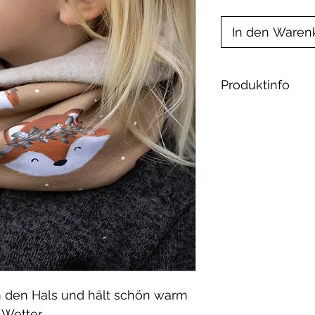
In den Waren
Produktinfo
Material:
Jersey: 92% Ba
öko tex 100
Fleece: 100% Po
Bio-Baumwollfl
Baumwolle
Waschbar bei 30
geeignet.
m den Hals und hält schön warm
Wetter.