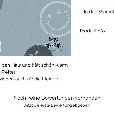
In den Waren
Produktinfo
Material:
Jersey: 92% Ba
öko tex 100
Fleece: 100% Po
m den Hals und hält schön warm
Bio-Baumwollfl
Wetter.
Baumwolle
iehen auch für die kleinen
Waschbar bei 30
geeignet.
Noch keine Bewertungen vorhanden
Jetzt die erste Bewertung abgeben.