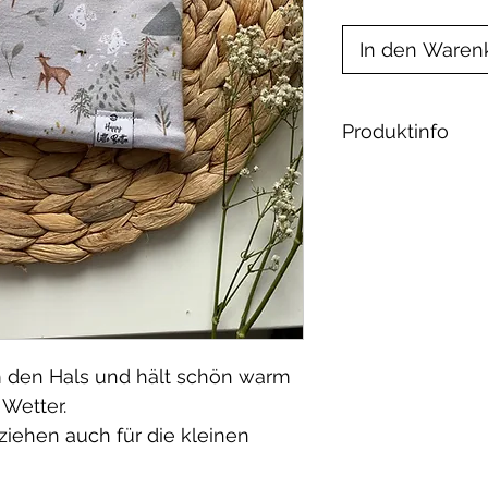
In den Waren
Produktinfo
Material:
Jersey: 92% Ba
öko tex 100
Fleece: 100% Po
Bio-Baumwollfl
Baumwolle
Waschbar bei 30
m den Hals und hält schön warm
geeignet.
Wetter.
iehen auch für die kleinen