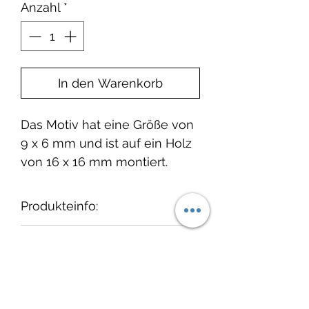
Anzahl
*
In den Warenkorb
Das Motiv hat eine Größe von
9 x 6 mm und ist auf ein Holz
von 16 x 16 mm montiert.
Produkteinfo:
Wir empfehlen, die Stempel
Lieferzeit:
nach dem Gebrauch
"auszustempeln" und
1-3 Tage ab Bestelleingang.
cats on appletrees
anschließend vorsichtig mit
einem feuchten Tuch und ggf.