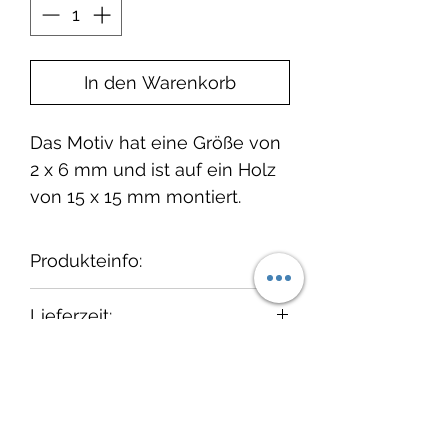
In den Warenkorb
Das Motiv hat eine Größe von
2 x 6 mm und ist auf ein Holz
von 15 x 15 mm montiert.
Produkteinfo:
Wir empfehlen, die Stempel
Lieferzeit:
nach dem Gebrauch
"auszustempeln" und
1-3 Tage ab Bestelleingang.
cats on appletrees
anschließend vorsichtig mit
einem feuchten Tuch und ggf.
Cats on appletrees steht für
etwas Seife vorsichtig zu
liebevoll gestaltete Produkte,