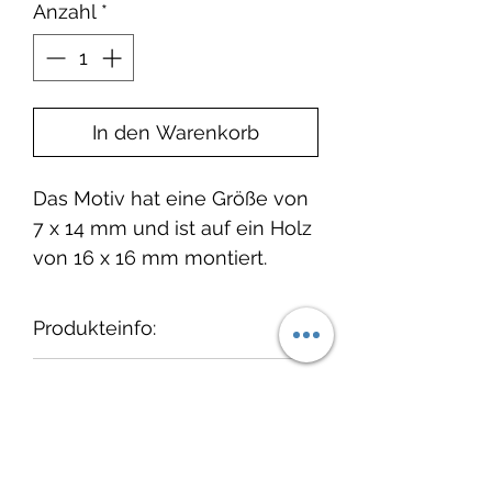
Anzahl
*
In den Warenkorb
Das Motiv hat eine Größe von
7 x 14 mm und ist auf ein Holz
von 16 x 16 mm montiert.
Produkteinfo:
Wir empfehlen, die Stempel
Lieferzeit:
nach dem Gebrauch
"auszustempeln" und
1-3 Tage ab Bestelleingang.
cats on appletrees
anschließend vorsichtig mit
einem feuchten Tuch und ggf.