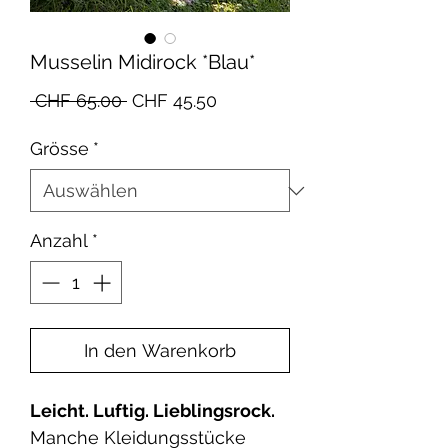
Musselin Midirock *Blau*
Standardpreis
Sale-
 CHF 65.00 
CHF 45.50
Preis
Grösse
*
Anzahl
*
In den Warenkorb
Leicht. Luftig. Lieblingsrock.
Manche Kleidungsstücke