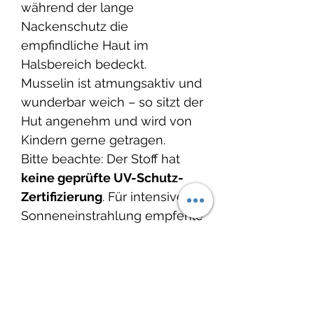
während der lange
Nackenschutz die
empfindliche Haut im
Halsbereich bedeckt.
Musselin ist atmungsaktiv und
wunderbar weich – so sitzt der
Hut angenehm und wird von
Kindern gerne getragen.
Bitte beachte: Der Stoff hat
keine geprüfte UV-Schutz-
Zertifizierung
. Für intensivere
Sonneneinstrahlung empfehle
ich, zusätzlich Sonnencreme
oder geprüfte UV-Kleidung zu
verwenden.
🌿
Ein leichter Sommerhut,
ideal für den Alltag im Garten,