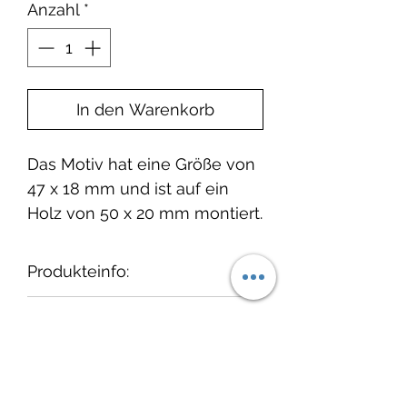
Anzahl
*
In den Warenkorb
Das Motiv hat eine Größe von
47 x 18 mm und ist auf ein
Holz von 50 x 20 mm montiert.
Produkteinfo:
Wir empfehlen, die Stempel
Lieferzeit:
nach dem Gebrauch
"auszustempeln" und
1-3 Tage ab Bestelleingang.
cats on appletrees
anschließend vorsichtig mit
einem feuchten Tuch und ggf.