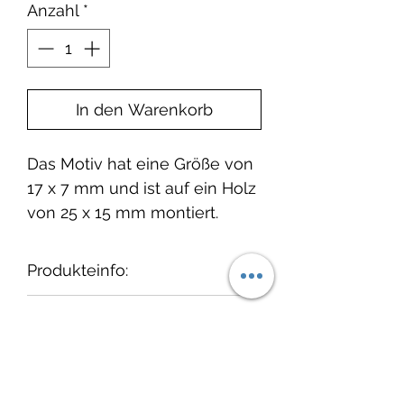
Anzahl
*
In den Warenkorb
Das Motiv hat eine Größe von
17 x 7 mm und ist auf ein Holz
von 25 x 15 mm montiert.
Produkteinfo:
Wir empfehlen, die Stempel
Lieferzeit:
nach dem Gebrauch
"auszustempeln" und
1-3 Tage ab Bestelleingang.
cats on appletrees
anschließend vorsichtig mit