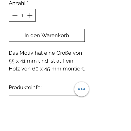
Anzahl
*
In den Warenkorb
Das Motiv hat eine Größe von
55 x 41 mm und ist auf ein
Holz von 60 x 45 mm montiert.
Produkteinfo:
Wir empfehlen, die Stempel
Lieferzeit:
nach dem Gebrauch
"auszustempeln" und
1-3 Tage ab Bestelleingang.
cats on appletrees
anschließend vorsichtig mit
einem feuchten Tuch und ggf.